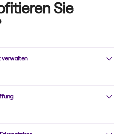
fitieren Sie
?
t verwalten
al Platform erhalten Sie die volle Kontrolle über
ssourcen und können diese mühelos verfolgen,
ieren.
ffung
imierter Prozess, der Ihnen hilft, die richtigen
d Ihren Bedürfnissen und Anforderungen