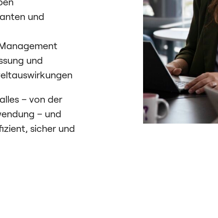
ben
ranten und
s Management
essung und
weltauswirkungen
lles – von der
wendung – und
izient, sicher und