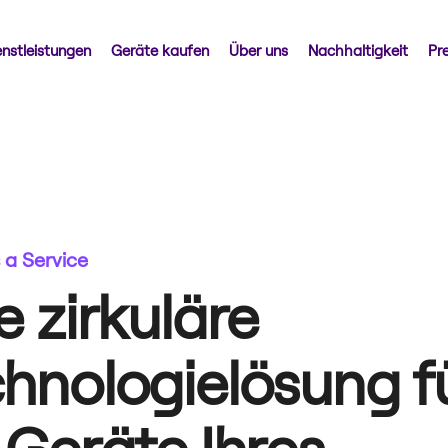
enstleistungen
Geräte kaufen
Über uns
Nachhaltigkeit
Pr
 a Service
e zirkuläre
hnologielösung f
 Geräte Ihres