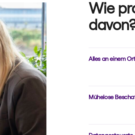
Wie pro
davon
Alles an einem Or
Mit der Foxway Digit
Ihre technischen Re
optimieren und skal
Mühelose Bescha
Ein intelligenter, opt
Geräte entsprechen
auszuwählen.