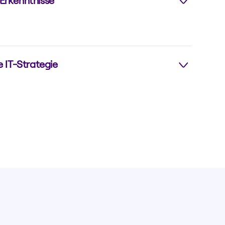
Erkenntnisse
und Analysen für eine bessere
ng.
e IT-Strategie
ebenszyklen Ihrer Geräte, minimieren Sie
nd passen Sie sich den steigenden regulatorischen
ternen Nachhaltigkeitsanforderungen an.