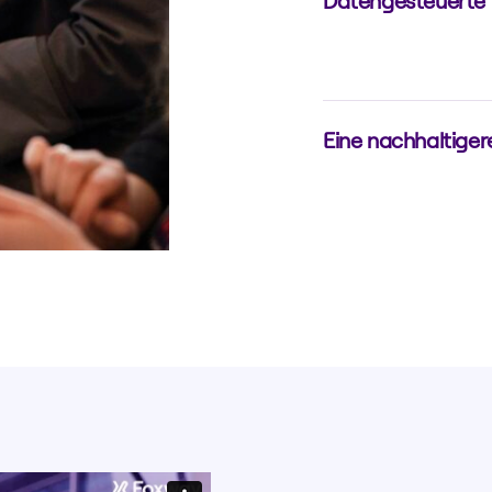
Datengesteuerte 
Erweiterte Berichte 
Entscheidungsfindu
Eine nachhaltiger
Verlängern Sie die L
Elektronikschrott u
und unternehmensin