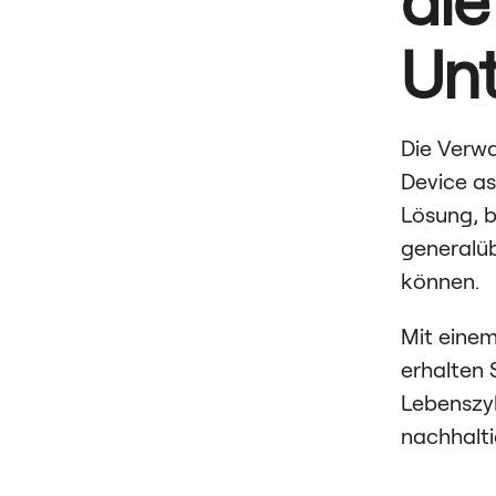
Un
Die Verwa
Device as
Lösung, b
generalü
können.
Mit einem
erhalten 
Lebenszyk
nachhaltig