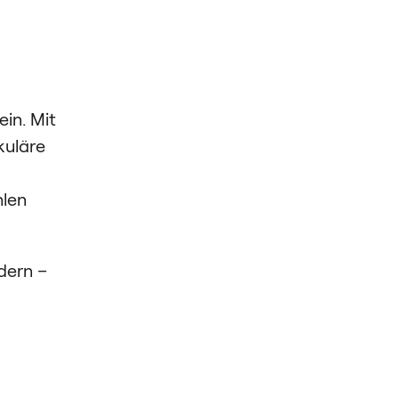
in. Mit
kuläre
hlen
dern –