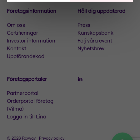
Företagsinformation
Håll dig uppdaterad
Om oss
Press
Certifieringar
Kunskapsbank
Investor information
Följ våra event
Kontakt
Nyhetsbrev
Uppförandekod
Företagsportaler
Partnerportal
Orderportal företag
(Vilma)
Logga in till Lina
© 2026 Foxway
Privacy policy