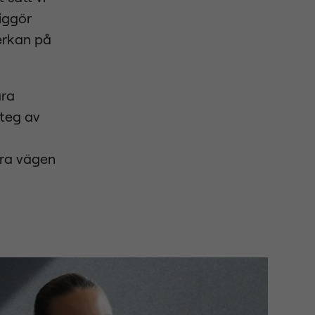
liggör
erkan på
åra
steg av
ära vägen