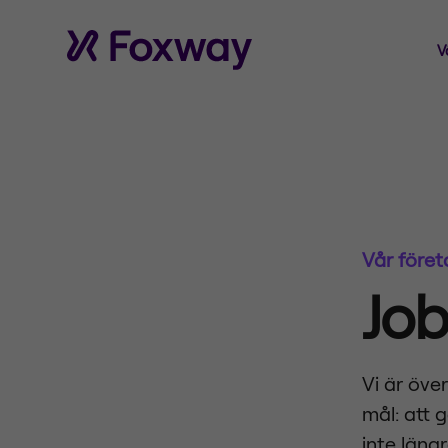
V
Vår föret
Jo
Vi är öve
mål: att g
inte läng