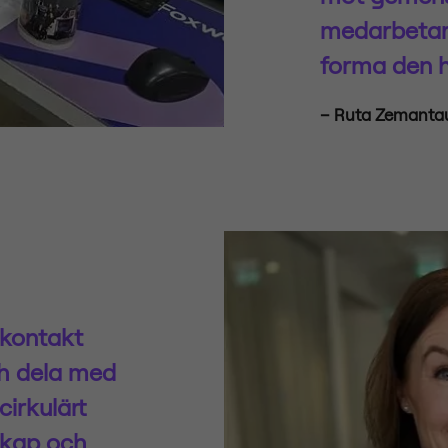
medarbetare 
forma den h
– Ruta Zemantaus
 kontakt
ch dela med
cirkulärt
skap och