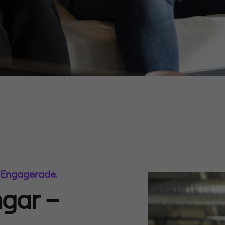
 Engagerade.
ngar –