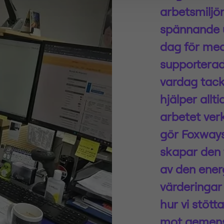
arbetsmiljö
spännande 
dag för med
supporterad
vardag tack 
hjälper allti
arbetet verkl
gör Foxways 
skapar den 
av den energ
värderingar 
hur vi stöt
mot gemens