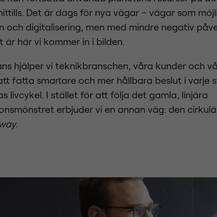
 hittills. Det är dags för nya vägar – vägar som möj
n och digitalisering, men med mindre negativ påv
t är här vi kommer in i bilden.
ns hjälper vi teknikbranschen, våra kunder och v
att fatta smartare och mer hållbara beslut i varje 
 livcykel. I stället för att följa det gamla, linjära
nsmönstret erbjuder vi en annan väg: den cirkul
xway
.