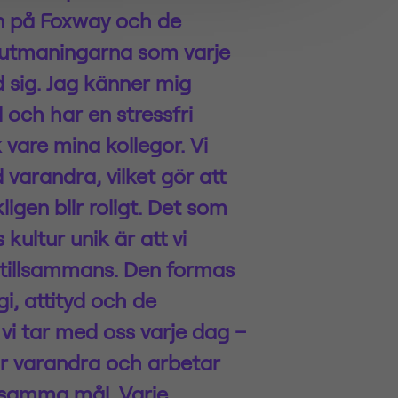
n på Foxway och de
utmaningarna som varje
 sig. Jag känner mig
 och har en stressfri
vare mina kollegor. Vi
d varandra, vilket gör att
igen blir roligt.
Det som
kultur unik är att vi
tillsammans. Den formas
i, attityd och de
vi tar med oss varje dag –
tar varandra och arbetar
amma mål. Varje