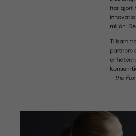
har gjort
innovatio
miljön. De
Tillsamma
partners 
enheternas
konsumtio
–
the Fo