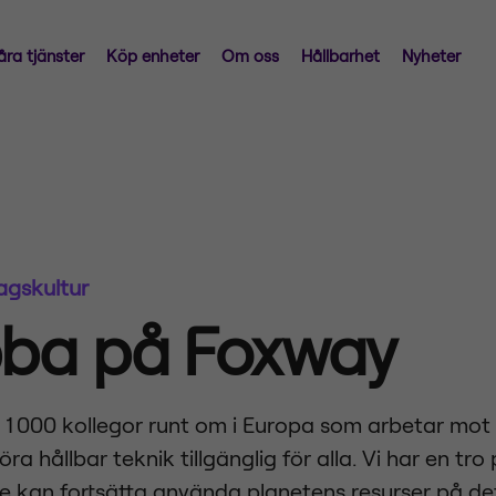
åra tjänster
Köp enheter
Om oss
Hållbarhet
Nyheter
agskultur
bba på Foxway
r 1 000 kollegor runt om i Europa som arbetar m
öra hållbar teknik tillgänglig för alla. Vi har en tro 
re kan fortsätta använda planetens resurser på det