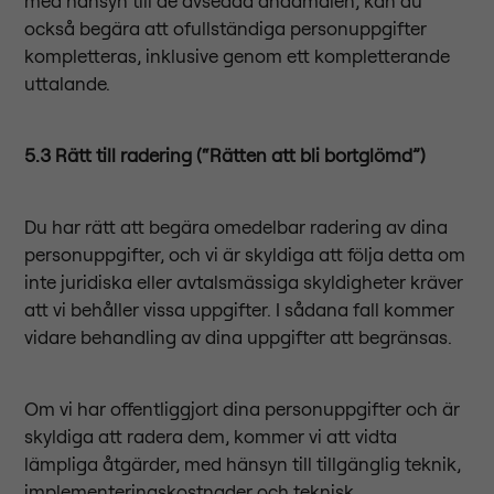
med hänsyn till de avsedda ändamålen, kan du
också begära att ofullständiga personuppgifter
kompletteras, inklusive genom ett kompletterande
uttalande.
5.3 Rätt till radering (“Rätten att bli bortglömd”)
Du har rätt att begära omedelbar radering av dina
personuppgifter, och vi är skyldiga att följa detta om
inte juridiska eller avtalsmässiga skyldigheter kräver
att vi behåller vissa uppgifter. I sådana fall kommer
vidare behandling av dina uppgifter att begränsas.
Om vi har offentliggjort dina personuppgifter och är
skyldiga att radera dem, kommer vi att vidta
lämpliga åtgärder, med hänsyn till tillgänglig teknik,
implementeringskostnader och teknisk