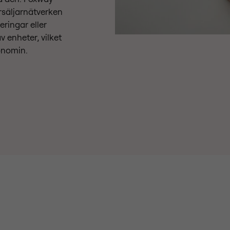
rsäljarnätverken
eringar eller
 enheter, vilket
konomin.