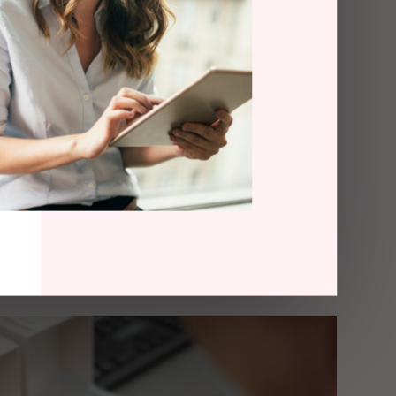
till den ständiga cykeln av att köpa
eter. Konsumenterna förväntar sig
bättre produkter, de letar efter
nklar deras liv och helst löser flera
gt.