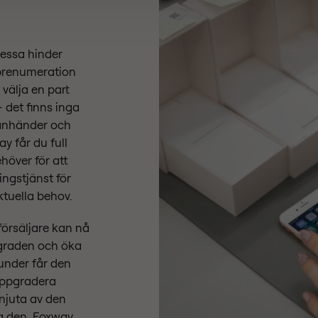
essa hinder
prenumeration
 välja en part
 det finns inga
lanhänder och
y får du full
ehöver för att
ngstjänst för
tuella behov.
örsäljare kan nå
graden och öka
under får den
uppgradera
 njuta av den
a den. Foxway