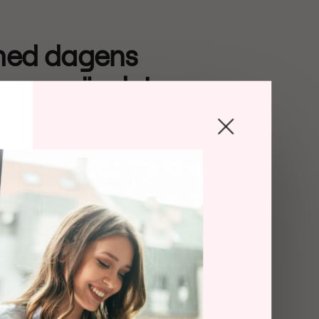
 med dagens
ngar när det
illgång till och
 av enheter
valitativ IT-utrustning blir allt
raditionella ägarmodeller kan ofta
a initiala kostnader, strikta avtal
 med hög ränta gör det svårare för
ppgradera.
änniskor allt mer medvetna om hur
ionsmönster kan påverka miljön och