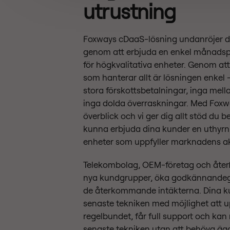
utrustning
Foxways cDaaS-lösning undanröjer d
genom att erbjuda en enkel månads
för högkvalitativa enheter. Genom att
som hanterar allt är lösningen enkel –
stora förskottsbetalningar, inga mel
inga dolda överraskningar. Med Foxwa
överblick och vi ger dig allt stöd du b
kunna erbjuda dina kunder en uthyrni
enheter som uppfyller marknadens ak
Telekombolag, OEM-företag och återf
nya kundgrupper, öka godkännande
de återkommande intäkterna. Dina k
senaste tekniken med möjlighet att 
regelbundet, får full support och kan
senaste tekniken utan att behöva äg