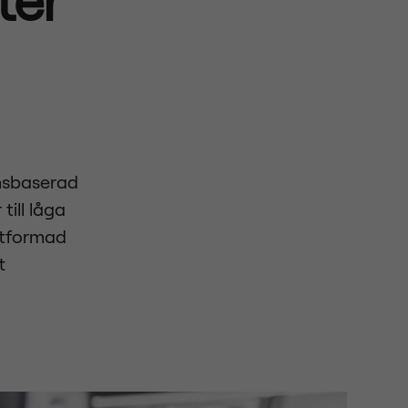
nsbaserad
till låga
Utformad
t