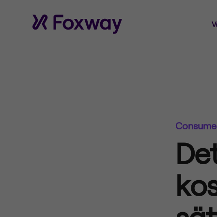
V
Consumer
De
kos
sät