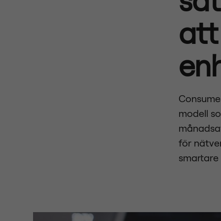
att
enh
Consumer
modell so
månadsav
för nätve
smartare 