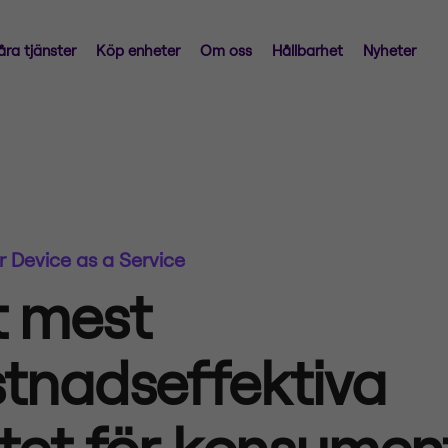
åra tjänster
Köp enheter
Om oss
Hållbarhet
Nyheter
 Device as a Service
t mest
tnadseffektiva
tet för konsumen