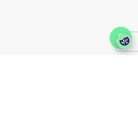
Enterprise Order Portal
(Vilma)
Login Lina
© 2026 Foxway
Privacy
Company information