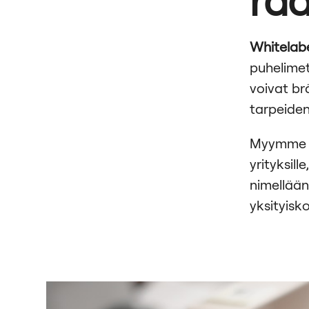
Whitelab
puhelimet
voivat br
tarpeide
Myymme ko
yrityksil
nimellään
yksityisk