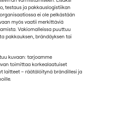
o, testaus ja pakkauslogistiikan
organisaatiossa ei ole pelkästään
vaan myös vaatii merkittäviä
aamista. Vakiomalleissa puuttuu
tta pakkauksen, brändäyksen tai
tuu kuvaan: tarjoamme
an toimittaa korkealaatuiset
t laitteet – räätälöitynä brändillesi ja
oille.