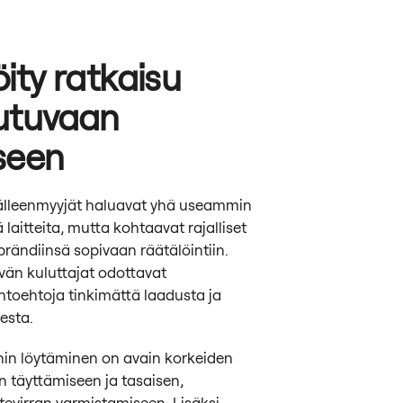
ity ratkaisu
utuvaan
seen
jälleenmyyjät haluavat yhä useammin
ä laitteita, mutta kohtaavat rajalliset
rändiinsä sopivaan räätälöintiin.
vän kuluttajat odottavat
toehtoja tinkimättä laadusta ja
esta.
n löytäminen on avain korkeiden
 täyttämiseen ja tasaisen,
tevirran varmistamiseen. Lisäksi