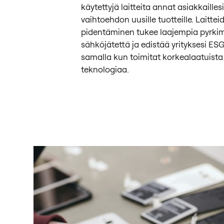
käytettyjä laitteita annat asiakkaill
vaihtoehdon uusille tuotteille. Laitte
pidentäminen tukee laajempia pyrki
sähköjätettä ja edistää yrityksesi ESG
samalla kun toimitat korkealaatuista
teknologiaa.