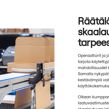
Räätälö
skaala
tarpee
Operaattorit ja 
tarjota käytettyj
mahdollisuudet b
Samalla nykypäi
kestävämpiä vaih
käyttökokemuks
Oikean kumppani
laatuvaatimusten
skaalautuvan lai