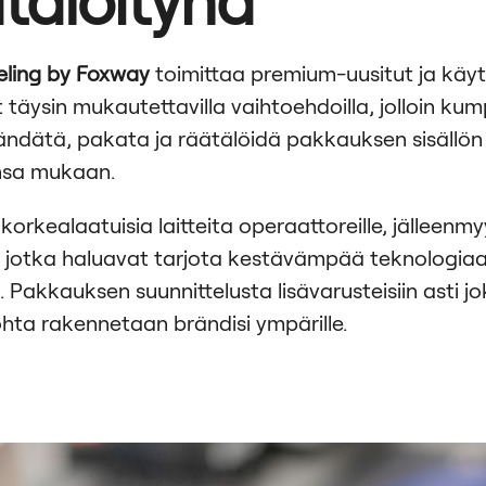
eling by Foxway
toimittaa premium-uusitut ja käyt
 täysin mukautettavilla vaihtoehdoilla, jolloin ku
ändätä, pakata ja räätälöidä pakkauksen sisällö
nsa mukaan.
rkealaatuisia laitteita operaattoreille, jälleenmyyj
le, jotka haluavat tarjota kestävämpää teknologia
. Pakkauksen suunnittelusta lisävarusteisiin asti j
ohta rakennetaan brändisi ympärille.