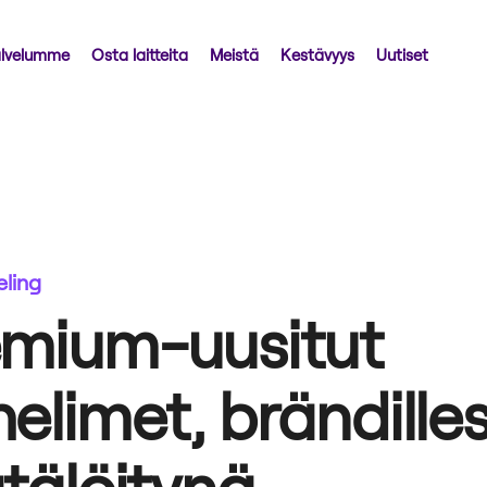
lvelumme
Osta laitteita
Meistä
Kestävyys
Uutiset
ling
emium-uusitut
elimet, brändilles
tälöitynä