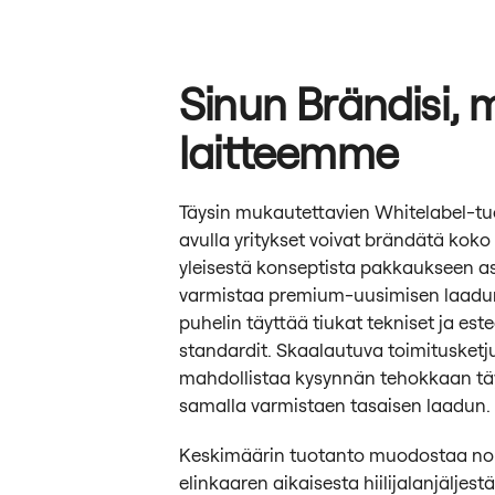
Sinun Brändisi,
laitteemme
Täysin mukautettavien Whitelabel-t
avulla yritykset voivat brändätä koko
yleisestä konseptista pakkaukseen as
varmistaa premium-uusimisen laadun
puhelin täyttää tiukat tekniset ja este
standardit. Skaalautuva toimituske
mahdollistaa kysynnän tehokkaan tä
samalla varmistaen tasaisen laadun.
Keskimäärin tuotanto muodostaa noi
elinkaaren aikaisesta hiilijalanjäljest