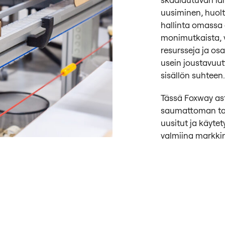
uusiminen, huolt
hallinta omassa 
monimutkaista, 
resursseja ja os
usein joustavuu
sisällön suhteen.
Tässä Foxway as
saumattoman tav
uusitut ja käytety
valmiina markkin