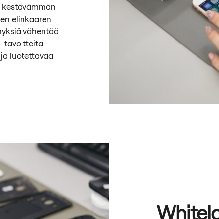
esi kestävämmän
iden elinkaaren
myksiä vähentää
-tavoitteita –
 ja luotettavaa
Whitela