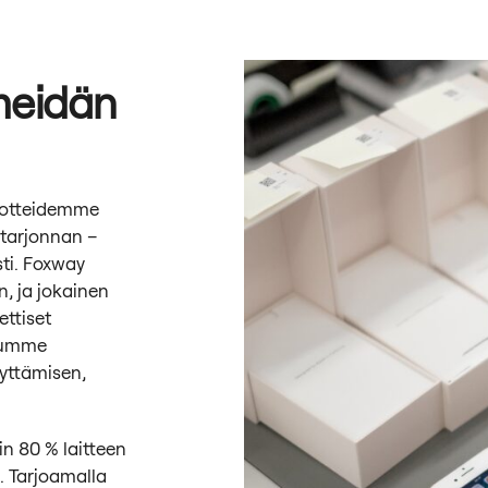
 meidän
uotteidemme
 tarjonnan –
ti. Foxway
, ja jokainen
ettiset
tjumme
yttämisen,
n 80 % laitteen
ä. Tarjoamalla