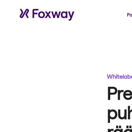
Pa
Whitelabe
Pr
puh
rää