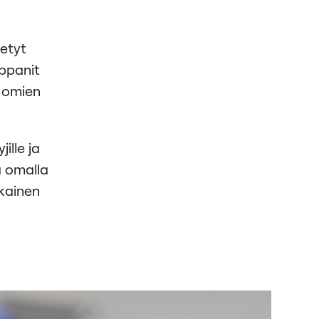
etyt
mppanit
n omien
ille ja
a omalla
okainen