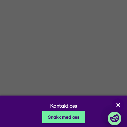
Selskapsinformasjon
Hold deg oppdatert
Om oss
Nyheter
Sertifiseringer
Kunnskapsbank
Investorinformasjon
Følg våre events
Kontakt
Nyhetsbrev
Atferdskodeks
Selskapsportaler
Partner Portal
Ordreportal – Bedrift
vilma
Login Lina
×
Kontakt oss
Snakk med oss
© 2026 Foxway
Privacy policy
Åpenhetsloven