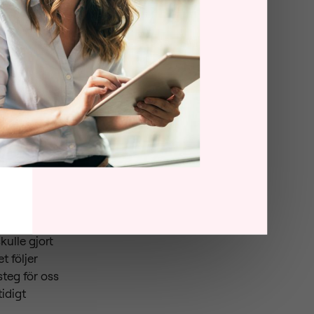
kus på att
at genom att
samarbete
n. En
men även
isering och
ulle gjort
 följer
steg för oss
idigt