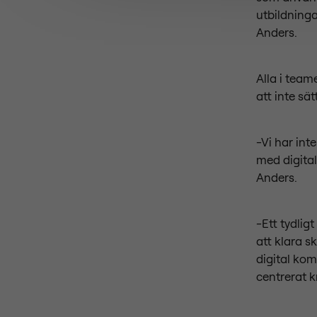
utbildninga
Anders.
Alla i tea
att inte sä
-Vi har int
med digital
Anders.
-Ett tydligt
att klara s
digital kom
centrerat k