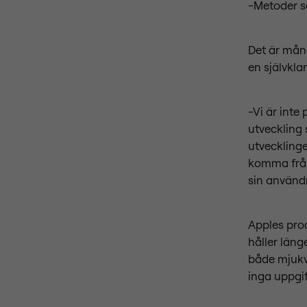
-Metoder s
Det är mång
en självkla
-Vi är inte
utveckling 
utveckling
komma från 
sin använd
Apples pro
håller läng
både mjukv
inga uppgif