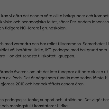
kan vi göra det genom våra olika bakgrunder och kompet
ekniska och pedagogiska fältet, säger Per-Anders Johansso
h tidigare NO-lärare i grundskolan.
och med varandra och har roligt tillsammans. Samarbetet i
äldigt väl berättar Ulrika, IKT-pedagog med bakgrund som
are. Hon det senaste tillskottet i gruppen.
 rörande överens om att det inte fungerar att bara skicka ut 
orm av iPads. Det är något som funnits med sedan första 1:1
 gjordes 2010 och har bekräftats genom åren.
en pedagogisk tanke, support och utbildning. Det vi gör be
 och meningsfullt konstaterar Ulrika.