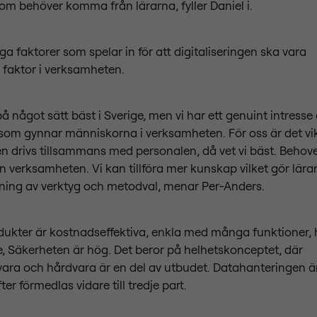
om behöver komma från lärarna, fyller Daniel i.
a faktorer som spelar in för att digitaliseringen ska vara
r faktor i verksamheten.
 på något sätt bäst i Sverige, men vi har ett genuint intresse 
som gynnar människorna i verksamheten. För oss är det vik
en drivs tillsammans med personalen, då vet vi bäst. Beho
verksamheten. Vi kan tillföra mer kunskap vilket gör lärarn
ning av verktyg och metodval, menar Per-Anders.
dukter är kostnadseffektiva, enkla med många funktioner,
e, Säkerheten är hög. Det beror på helhetskonceptet, där
ara och hårdvara är en del av utbudet. Datahanteringen är
ter förmedlas vidare till tredje part.