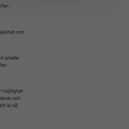
 Per-
mjukhet och
rt arbete
Per-
år möjlighet
teknik och
lt är så