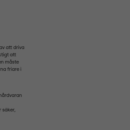
av att driva
tigt att
ven måste
a friare i
 hårdvaran
 säker,