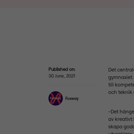
Published on:
Det central
30 June, 2021
gymnasiet. 
till kompet
och teknik
Foxway
-Det hänger
av kreativt
skapa goda 
utvecklare