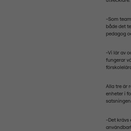
-Som team 
både det t
pedagog oc
-Vi lär av 
fungerar v
förskolelär
Alla tre är
enheter i f
satsningen
-Det krävs 
användbart