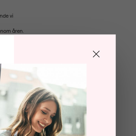
nde vi
genom åren.
en
ll flera
å det som
ger PA.
 förskolan.