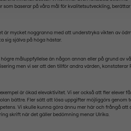
r som baserar på våra mål för kvalitetsutveckling, berättar
met är mycket noggranna med att understryka vikten av öd
tta sig själva på höga hästar.
e högre måluppfyllelse än någon annan eller på grund av vå
isering men vi ser att den tillför andra värden, konstaterar 
 exempel är ökad elevaktivitet. Vi ser också att fler elever f
kolan bättre. Fler sätt att lösa uppgifter möjliggörs genom 
petens. Vi skulle kunna göra ännu mer här och frångå att al
ring skrift när det gäller bedömning menar Ulrika.