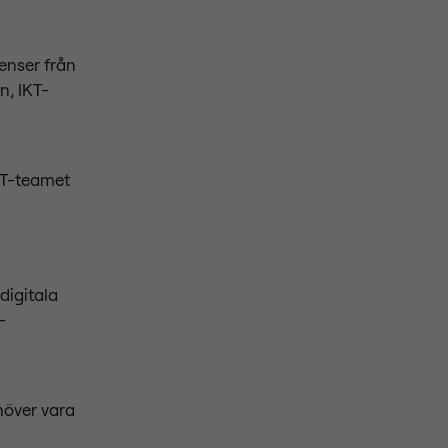
enser från
n, IKT-
 IT-teamet
digitala
-
höver vara