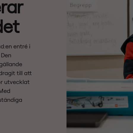
rar
det
d:en entré i
. Den
 gällande
agit till att
r utvecklat
 Med
 ständiga