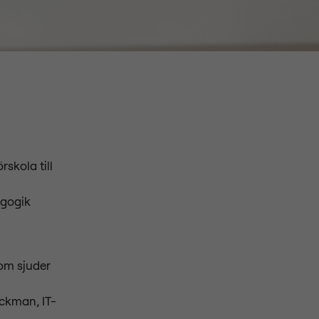
skola till
agogik
som sjuder
ackman, IT-