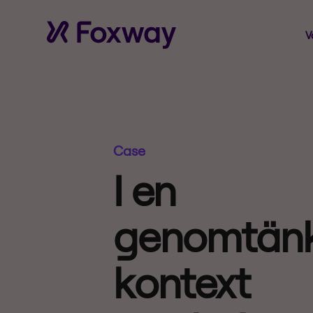
V
Case
I en
genomtän
kontext