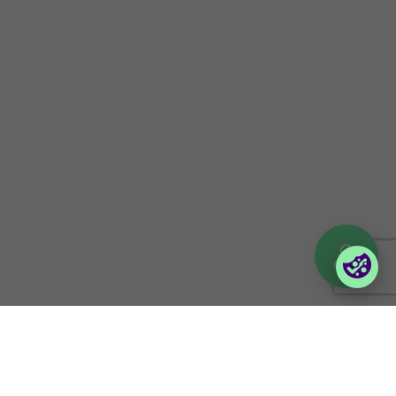
Kontakt
Nyhetsbrev
Uppförandekod
Företagsportaler
Partnerportal
Orderportal företag
(Vilma)
Logga in till Lina
© 2026 Foxway
Privacy policy