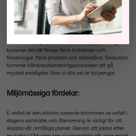
genomföra en uppgradering i rätt ögonblick kan öka
gammal utrustnings kapacitet och göra den mer
användbar under en längre tid. Med en genomtänkt
plan för livscykelhantering är det också möjligt att
spara mycket tid på att hantera hårdvarutillgångar.
Med en strategi för underhåll och uppgraderingar
kommer det att finnas färre incidenter och
förseningar, färre problem och stillestånd. Dessutom
kommer hårdvaruhanteringsprocessen att gå
mycket smidigare. Som vi alla vet är tid pengar.
Miljömässiga fördelar:
E-avfall är den största växande strömmen av avfall i
dagens samhälle, och återvinning är viktigt för att
skydda vår ömtåliga planet. Genom att jobba efter
en tydlig LCM-plan kan ni säkerställa att varje enhet