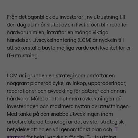
Från det ögonblick du investerar i ny utrustning till
den dag den når slutet av sin livstid och blir redo för
hårdvaruhimlen, inträffar en mängd viktiga
händelser. Livscykelhantering (LCM) är nyckeln till
att säkerställa bästa möjliga värde och kvalitet för er
IT-utrustning.
LCM är i grunden en strategi som omfattar en
noggrant planerad cykel av inköp, uppgraderingar,
reparationer och avveckling för datorer och annan
hårdvara. Målet är att optimera avkastningen på
investeringen och maximera nyttan av utrustningen.
Med tanke på den snabba utvecklingen inom
arbetsrelaterad teknologi är det av stor strategisk
betydelse att ha en väl genomtänkt plan och
IT
strategi
för hela livscykeln för din IT-utrustning.