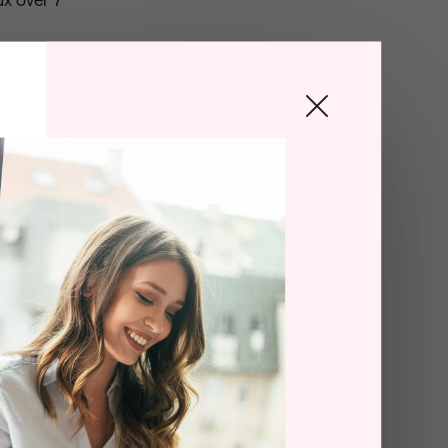
och
 Företaget
ar cirka 50
ytterligare
 extra
ess
ssa får ett
 förändring
dande på den
nder och