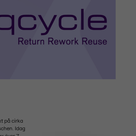
t på cirka
schen. Idag
x över 7