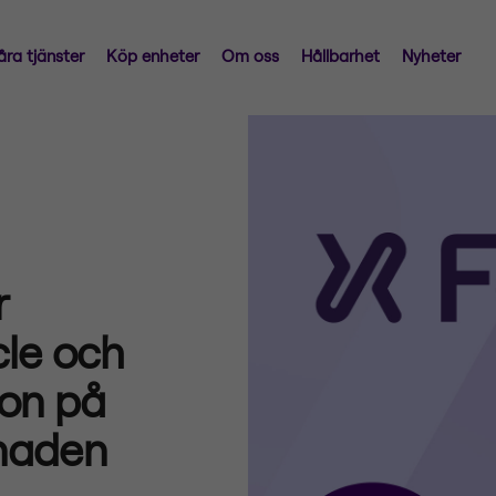
åra tjänster
Köp enheter
Om oss
Hållbarhet
Nyheter
r
cle och
ion på
naden