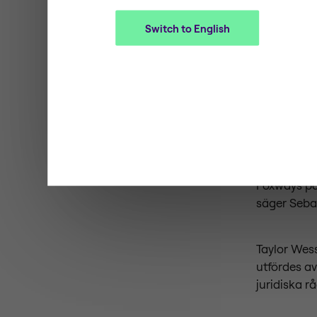
gärna!
Foxways hu
Switch to English
tjänst, gr
stark posit
nyckelpartn
-Genom Teq
vara med o
team förena
cirkulärt o
Foxways par
säger Seba
Taylor Wess
utfördes a
juridiska r