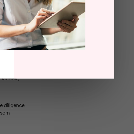
vara som
ycle har en
 varit en
da att få
uropa. Våra
a mer
fär under
h kunder,
e diligence
r som