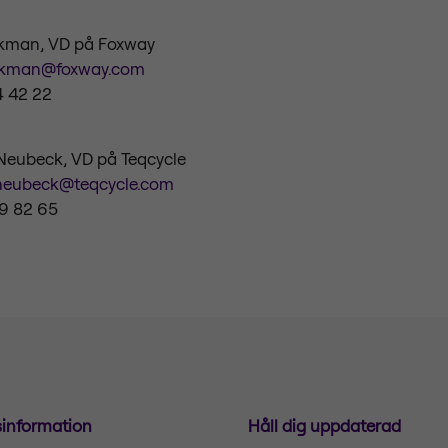
ckman, VD på Foxway
ckman@foxway.com
4 42 22
Neubeck, VD på Teqcycle
.neubeck@teqcycle.com
49 82 65
sinformation
Håll dig uppdaterad