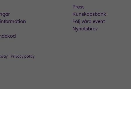
Press
ingar
Kunskapsbank
 information
Följ våra event
Nyhetsbrev
ndekod
xway
Privacy policy