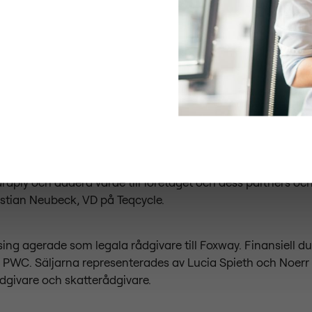
vudfokus är cirkulära tjänster som inbyteslösningar, hård
adering och värdeökning genom reparation av enheter. Teqc
ion inom återförsäljning av mobiler och har under många år
er till leverantörer, operatörer och återförsäljare.
cycles ledande position på den tyska marknaden, är vi gla
ch bidra till Foxways vidare expansion inom och utanför E
s i passionen att förändra IT-industrin till att bli och ager
ch därmed bli mer hållbar. Vi ser fram emot att utöka vår af
aply och addera värde till företaget och dess partners oc
stian Neubeck, VD på Teqcycle.
ing agerade som legala rådgivare till Foxway. Finansiell du
v PWC. Säljarna representerades av Lucia Spieth och Noer
ådgivare och skatterådgivare.