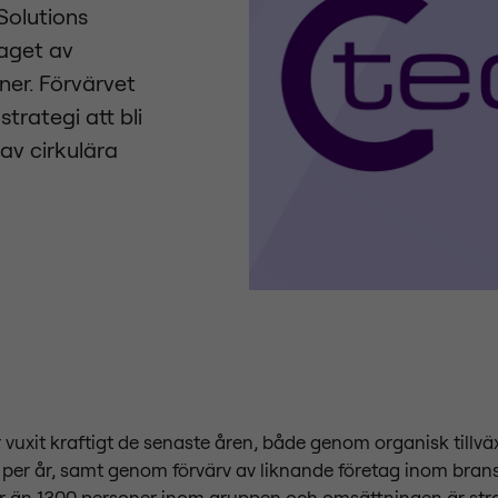
Solutions
aget av
ner. Förvärvet
strategi att bli
av cirkulära
vuxit kraftigt de senaste åren, både genom organisk tillväx
 per år, samt genom förvärv av liknande företag inom bran
r än 1300 personer inom gruppen och omsättningen är stra