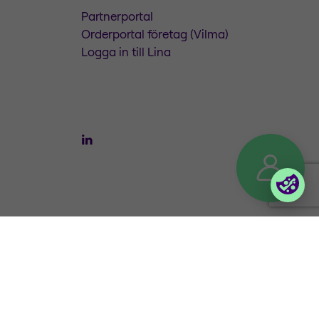
Partnerportal
Orderportal företag (Vilma)
Logga in till Lina