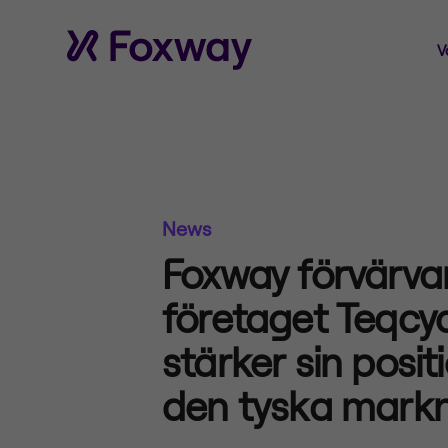
V
News
Foxway förvärva
företaget Teqcy
stärker sin posit
den tyska mark