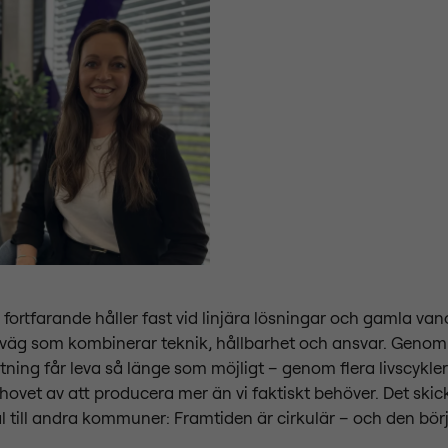
ortfarande håller fast vid linjära lösningar och gamla vanor
äg som kombinerar teknik, hållbarhet och ansvar. Genom at
stning får leva så länge som möjligt – genom flera livscykle
hovet av att producera mer än vi faktiskt behöver. Det skic
al till andra kommuner: Framtiden är cirkulär – och den börj