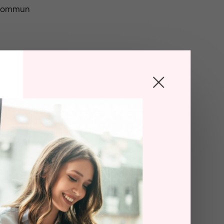
gskommun
pallar
. Det är ett
livslängden
kalt
en av