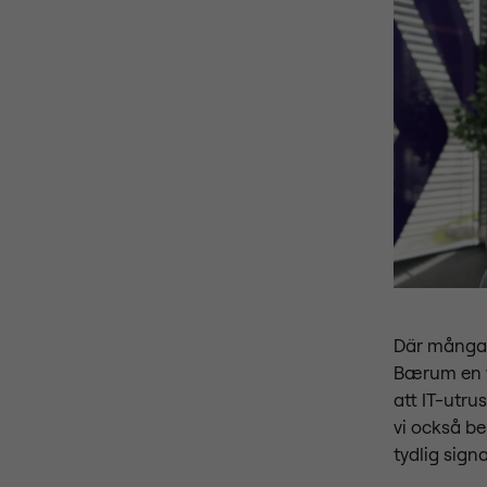
Där många f
Bærum en v
att IT-utru
vi också be
tydlig sign