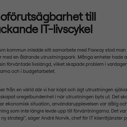
oförutsägbarhet till
ckande IT-livscykel
m kommun inledde sitt samarbete med Foxway stod man i
 med en åldrande utrustningspark. Många enheter hade 
 sin förväntade livslängd, vilket skapade problem i vardage
arna och i budgetarbetet.
r från en värld där vi har köpt och ägt utrustningen själva
skapat oregelbundenhet i när utrustningen byts ut. Det s
ar ekonomisk situation, användarupplevelsen var dålig och
ing som inte längre levde upp till förväntningarna. Det var 
 ny strategi”, säger André Norvik, chef för IT klienttjänste