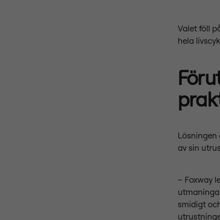
Valet föll 
hela livscy
Föru
prak
Lösningen 
av sin utru
– Foxway le
utmaningar 
smidigt och
utrustninge