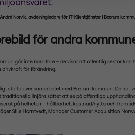
miljöansvaret.
André Norvik, avdelningledare för IT-Klienttjänster i Bærum kommu
örebild för andra kommun
n går inte bara före – de visar att offentlig sektor kan 
 drivkraft för förändring.
roligt stolta över samarbetet med Bærum kommun. De har v
traditionella linjära sättet att se på offentliga upphandlin
kuserat på helheten – hållbarhet, kostnad/nytta och framti
 säger Silje Horntvedt, Manager Customer Acquisition Norw