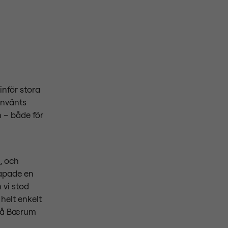
nför stora
använts
n – både för
, och
kapade en
 vi stod
helt enkelt
r på Bærum