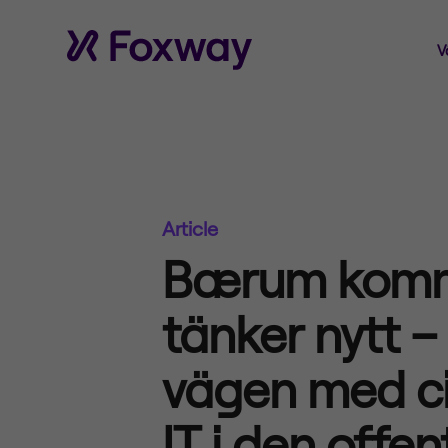
V
Article
Bærum kom
tänker nytt – 
vägen med ci
IT i den offen