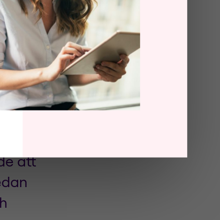
apar social
nsvarar
ndare.
porter från
tsläppen
m att
eln av
de att
edan
ch