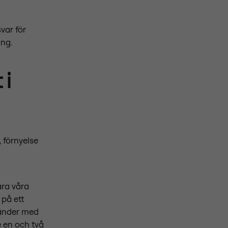
var för
ing.
 i
 förnyelse
ara våra
 på ett
 händer med
e en och två