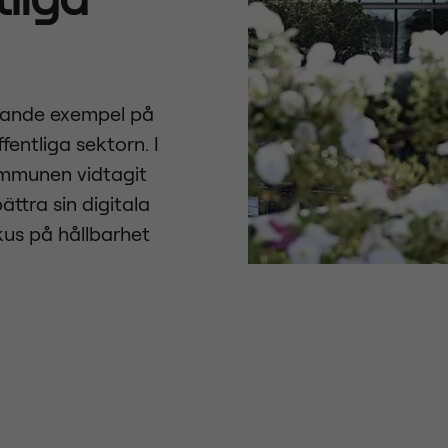
dande exempel på
fentliga sektorn. I
mmunen vidtagit
ättra sin digitala
okus på hållbarhet