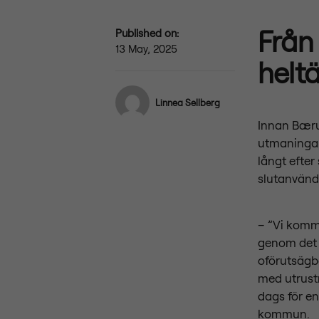
Från 
Published on:
13 May, 2025
heltä
Linnea Sellberg
Innan Bæru
utmaningar
långt efter
slutanvänd
– ”Vi komme
genom det 
oförutsägb
med utrustn
dags för en
kommun.