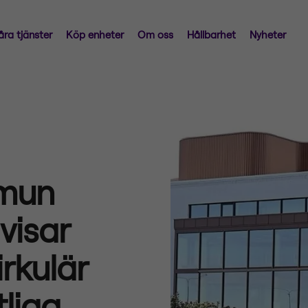
åra tjänster
Köp enheter
Om oss
Hållbarhet
Nyheter
mun
visar
rkulär
tliga