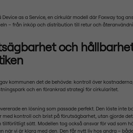
på Device as a Service, en cirkulär modell där Foxway tog ans
keln – från inköp och distribution till retur och återanvändn
tsägbarhet och hållbarhet
tiken
gav kommunen det de behövde: kontroll över kostnaderna,
stningspark och en förankrad strategi för cirkularitet.
vererade en lösning som passade perfekt. Den löste inte b
med kontroll och brist på förutsägbarhet, utan gjorde det
 tillförlitligt sätt. Modellen tog också ansvar för vad som
n när vi är klara med den. Den får nytt liv hos andra – båd