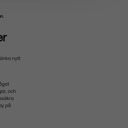
n.
er
tänka nytt
ågat
gar, och
dssäkra
ay på