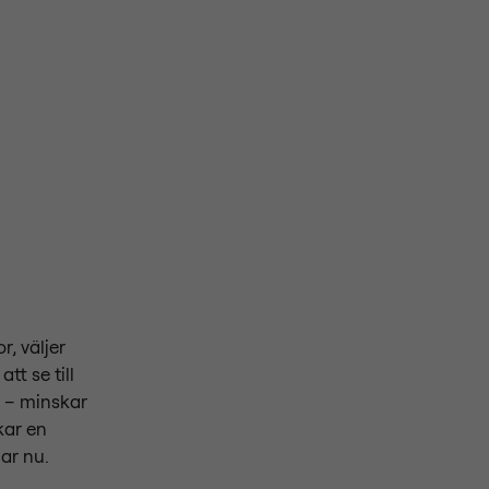
, väljer
t se till
r – minskar
kar en
ar nu.