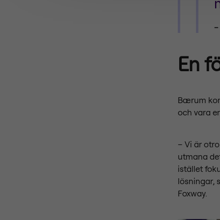
En f
Bærum kommu
och vara en
– Vi är ot
utmana det 
istället fo
lösningar,
Foxway.