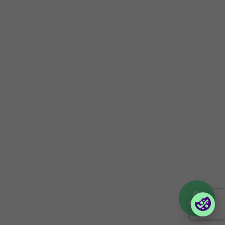
Företagsinformation
Håll dig uppdaterad
Om oss
Press
Certifieringar
Kunskapsbank
Investor information
Följ våra event
Kontakt
Nyhetsbrev
Uppförandekod
Företagsportaler
Partnerportal
Orderportal företag
(Vilma)
Logga in till Lina
© 2026 Foxway
Privacy policy