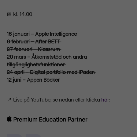
📅 kl. 14.00
16 januari – Apple Intelligence
6 februari – After BETT
27 februari – Klassrum
20 mars – Åtkomststöd och andra
tillgänglighetsfunktioner
24 april – Digital portfolio med iPaden
12 juni – Appen Böcker
📍 Live på YouTube, se nedan eller klicka
här
: