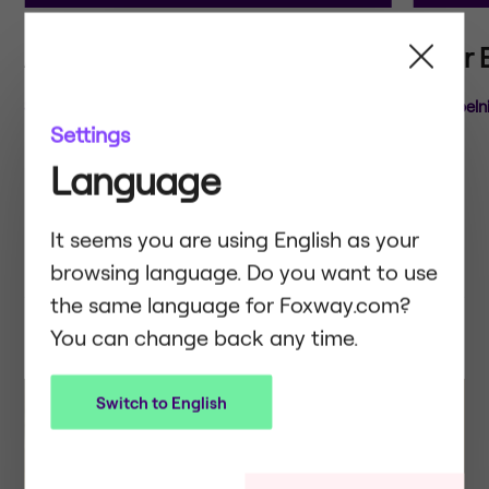
Apple intelligence
After
Se inspelning
Se inspel
Settings
Language
It seems you are using English as your
Det ser ut til at du surfer på norsk. Vil
browsing language. Do you want to use
du bruke samme språk på
the same language for Foxway.com?
Foxway.com? Du kan alltid bytte
Related
You can change back any time.
tilbake.
Switch to English
Xllnc är nu en del av Foxway. Du
Lin Education är nu en del av Foxway.
kommer fortfarande hitta det du letar
Du kommer fortfarande hitta det du