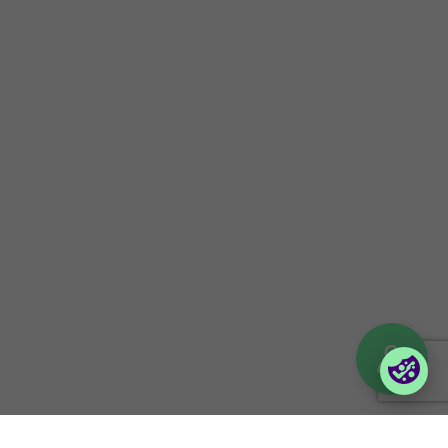
Om oss
Press
Certifieringar
Kunskapsbank
Investor information
Följ våra event
Kontakt
Nyhetsbrev
Uppförandekod
Företagsportaler
Partnerportal
Orderportal företag
(Vilma)
Logga in till Lina
© 2026 Foxway
Privacy policy