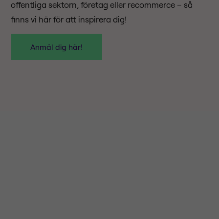
offentliga sektorn, företag eller recommerce – så
finns vi här för att inspirera dig!
Anmäl dig här!
Företagsinformation
Håll dig uppdaterad