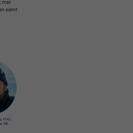
t mer
jan samt
g, CDO,
ay AB