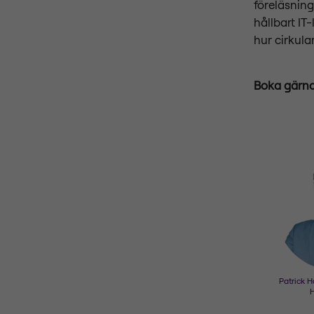
föreläsning
hållbart IT
hur cirkular
Boka gärna 
Patrick H
H