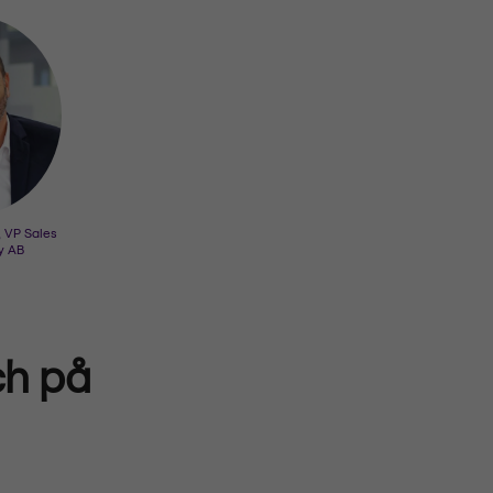
, VP Sales
y AB
ch på