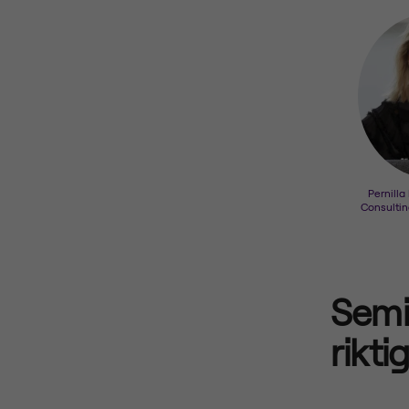
Pernill
Consultin
Semi
rikti