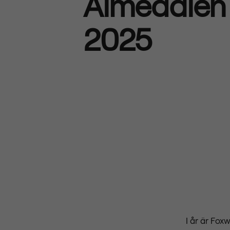
Almedalen
2025
I år är Fo