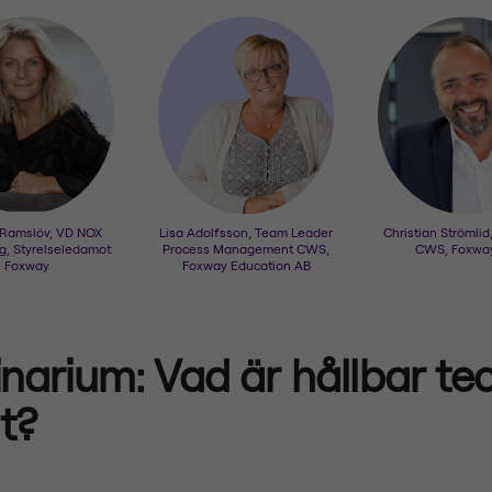
a Ramslöv, VD NOX
Lisa Adolfsson, Team Leader
Christian Strömlid
g, Styrelseledamot
Process Management CWS,
CWS, Foxwa
Foxway
Foxway Education AB
narium: Vad är hållbar te
gt?