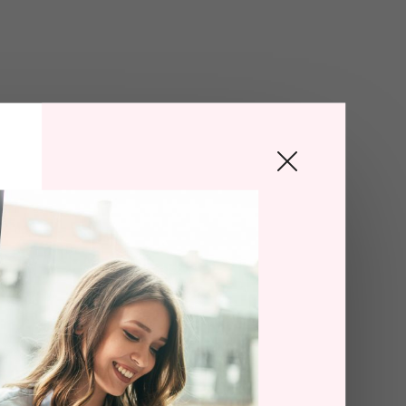
ligen
a påstår sig
 att kunna
 du en mer