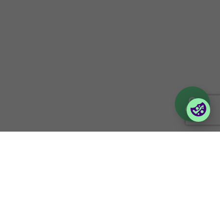
Företagsportaler
Partnerportal
Orderportal företag
(Vilma)
Logga in till Lina
© 2026 Foxway
Privacy policy