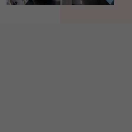
Företagsinformation
Håll dig uppdaterad
Om oss
Press
Certifieringar
Kunskapsbank
Investor information
Följ våra event
Kontakt
Nyhetsbrev
Uppförandekod