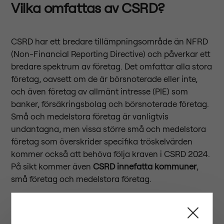
Vilka omfattas av CSRD?
CSRD har ett bredare tillämpningsområde än NFRD
(Non-Financial Reporting Directive) och påverkar ett
bredare spektrum av företag. Det omfattar alla stora
företag, oavsett om de är börsnoterade eller inte,
och även företag av allmänt intresse (PIE) som
banker, försäkringsbolag och börsnoterade företag.
Små och medelstora företag är vanligtvis
undantagna, men vissa större små och medelstora
företag som överskrider specifika tröskelvärden
kommer också att behöva följa kraven i CSRD 2024.
På sikt kommer även
CSRD innefatta kommuner
,
små företag och medelstora företag.
När börjar CSRD tillämpas?