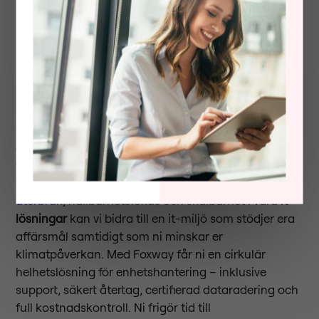
Foxway erbjuder cirkulära
helhetslösningar som ert bolag
kan växa med
Foxway är ett modernt IT företag som erbjuder
cirkulära helhetslösningar som hjälper er
verksamhet att få kontroll över er it-miljö. Genom att
kombinera hårdvara, it asset management,
återbruk
, hållbarhetsfokus och skalbarhet i våra
it
lösningar
kan vi bidra till en it-miljö som stödjer era
affärsmål samtidigt som ni minskar er
klimatpåverkan. Med Foxway får ni en cirkulär
helhetslösning för enhetshantering – inklusive
support, säkert återtag, certifierad dataradering och
full kostnadskontroll. Ni frigör tid till