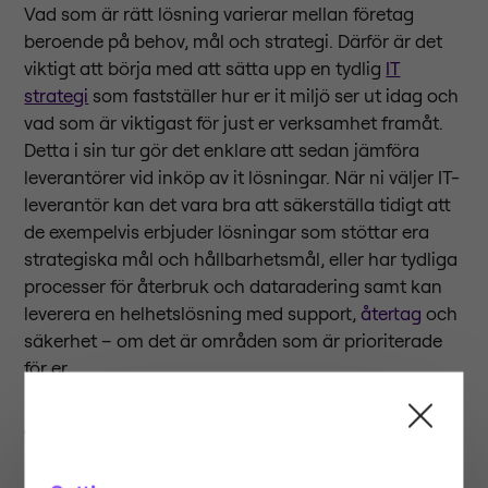
Vad som är rätt lösning varierar mellan företag
beroende på behov, mål och strategi. Därför är det
viktigt att börja med att sätta upp en tydlig
IT
strategi
som fastställer hur er it miljö ser ut idag och
vad som är viktigast för just er verksamhet framåt.
Detta i sin tur gör det enklare att sedan jämföra
leverantörer vid inköp av it lösningar. När ni väljer IT-
leverantör kan det vara bra att säkerställa tidigt att
de exempelvis erbjuder lösningar som stöttar era
strategiska mål och hållbarhetsmål, eller har tydliga
processer för återbruk och dataradering samt kan
leverera en helhetslösning med support,
återtag
och
säkerhet – om det är områden som är prioriterade
för er.
Vad bör du kräva av ett modernt
IT-företag?