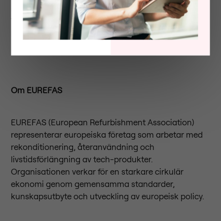
samt öka takten i den cirkulära omställningen.
Tillsammans med övriga medlemsföretag arbetar
Foxway för att ge hållbara lösningar en starkare
position på den europeiska marknaden.
Om EUREFAS
EUREFAS (European Refurbishment Association)
representerar europeiska företag som arbetar med
rekonditionering, återanvändning och
livstidsförlängning av tech-produkter.
Organisationen verkar för en starkare cirkulär
ekonomi genom gemensamma standarder,
kunskapsutbyte och utveckling av europeisk policy.