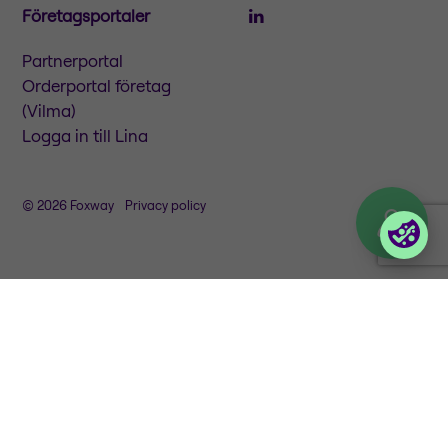
Företagsportaler
Partnerportal
Orderportal företag
(Vilma)
Logga in till Lina
© 2026 Foxway
Privacy policy