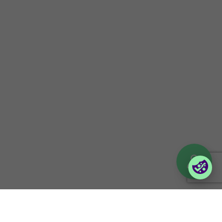
Sertifiseringer
Kunnskapsbank
Investorinformasjon
Følg våre events
Kontakt
Nyhetsbrev
Atferdskodeks
Selskapsportaler
Partner Portal
Ordreportal – Bedrift
vilma
Login Lina
© 2026 Foxway
Privacy policy
Åpenhetsloven