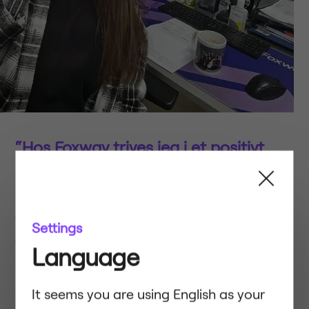
“Hos Foxway trives jeg i et positivt
arbeidsmiljø med spennende
utfordringer hver eneste dag. Jeg
føler meg støttet og stressfri – mye
Settings
takket være teamet mitt. Vi hjelper
Language
alltid hverandre, og det gjør
arbeidshverdagen oppriktig hyggelig.
It seems you are using English as your
Det verkar som att du surfar på