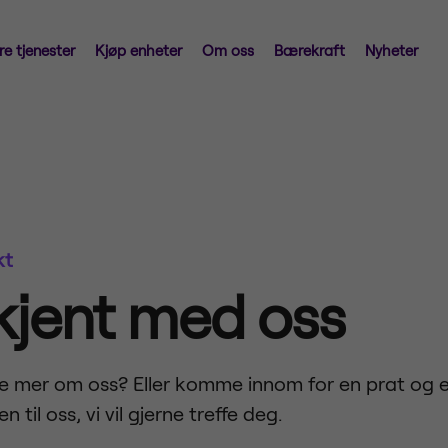
re tjenester
Kjøp enheter
Om oss
Bærekraft
Nyheter
kt
 kjent med oss
re mer om oss? Eller komme innom for en prat og e
til oss, vi vil gjerne treffe deg.