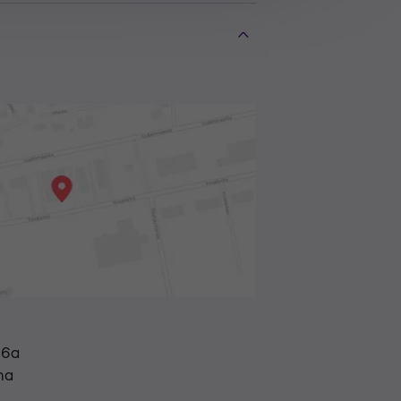
26a
na