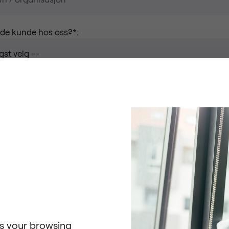
ede kunde hos oss?*:
 spørsmål angående*:
as your browsing
å svenska. Vill du