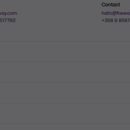
Contact
way.com
hello@foxwa
617792
+358 9 856