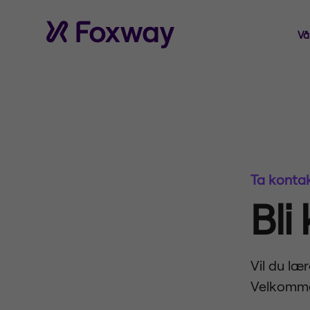
Vå
Ta konta
Bli
Vil du læ
Velkommen 