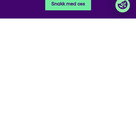
Snakk med oss
© 2026 Foxway
Privacy policy
Åpenhetsloven