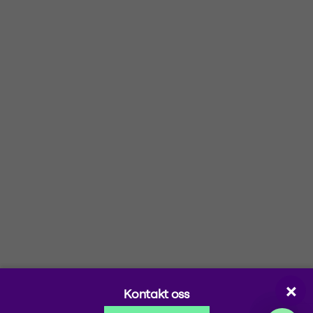
Selskapsinformasjon
Hold deg oppdatert
Om oss
Nyheter
Sertifiseringer
Kunnskapsbank
Investorinformasjon
Følg våre events
Kontakt
Nyhetsbrev
Atferdskodeks
Selskapsportaler
Partner Portal
Ordreportal – Bedrift
vilma
Login Lina
×
Kontakt oss