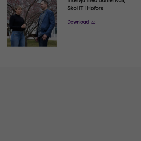
Skol IT i Hofors
Download
Företagsinformation
Håll dig uppdaterad
Om oss
Press