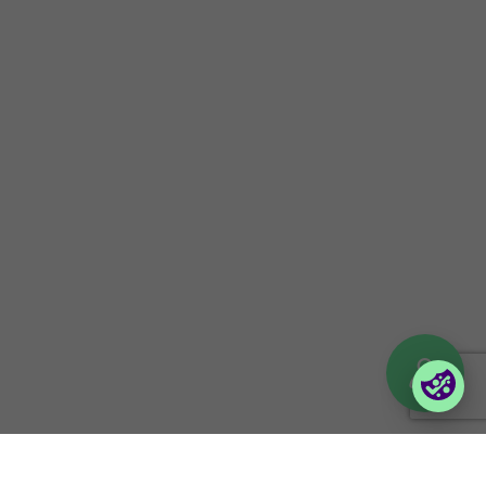
Certifieringar
Kunskapsbank
Investor information
Följ våra event
Kontakt
Nyhetsbrev
Uppförandekod
Företagsportaler
Partnerportal
Orderportal företag
(Vilma)
Logga in till Lina
© 2026 Foxway
Privacy policy