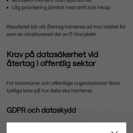
Låg prioritering jämfört med drift och inköp
Resultatet blir att återtag hanteras ad hoc istället för
som en strukturerad del av IT-livscykeln.
Krav på datasäkerhet vid
återtag i offentlig sektor
För kommuner och offentliga organisationer finns
tydliga krav på hur data ska hanteras.
GDPR och dataskydd
Personuppgifter måste skyddas genom hela