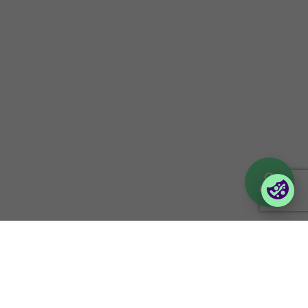
Uppförandekod
Företagsportaler
Partnerportal
Orderportal företag
(Vilma)
Logga in till Lina
© 2026 Foxway
Privacy policy