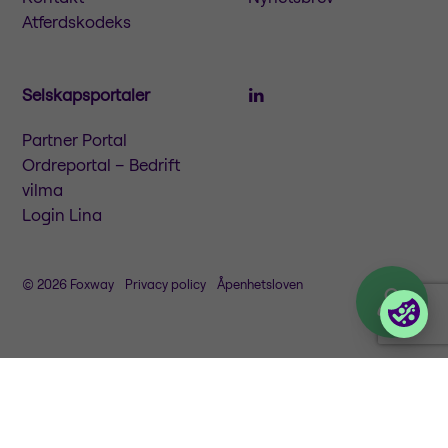
Atferdskodeks
Selskapsportaler
Partner Portal
Ordreportal – Bedrift
vilma
Login Lina
© 2026 Foxway
Privacy policy
Åpenhetsloven