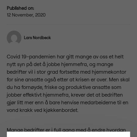
Published on:
12 November, 2020
Lars Nordbeck
Covid 19-pandemien har gitt mange av oss et helt
nytt syn på det å jobbe hjemmefra, og mange
bedrifter vil i stor grad fortsette med hjemmekontor
for sine ansatte også etter at krisen er over. Men skal
du ha fornøyde, friske og produktive ansatte som
jobber effektivt hjemmefra, krever det at bedriften
gjør litt mer enn å bare henvise medarbeiderne til en
vond krakk ved kjøkkenbordet.
Mange bedrifter er i full gang med å endre hvordan