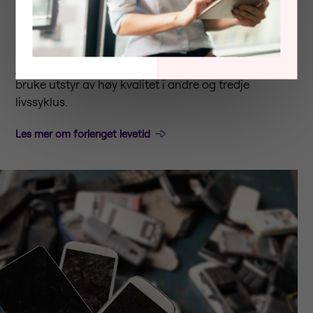
produsentene.
For å redusere utstyrsmangelen må IT-utstyret som
produseres, vare lenger. Hvis samfunnet i tillegg
justerer forventningene sine, vil flere ansatte gjerne
bruke utstyr av høy kvalitet i andre og tredje
livssyklus.
Les mer om forlenget levetid