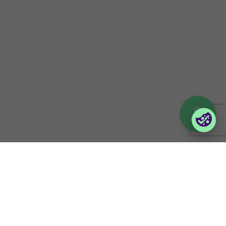
Selskapsportaler
Partner Portal
Ordreportal – Bedrift
vilma
Login Lina
© 2026 Foxway
Privacy policy
Åpenhetsloven