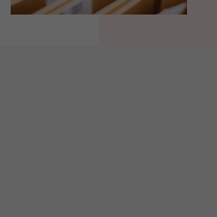
Selskapsinformasjon
Hold deg oppdatert
Om oss
Nyheter
Sertifiseringer
Kunnskapsbank
Investorinformasjon
Følg våre events
Kontakt
Nyhetsbrev
Atferdskodeks