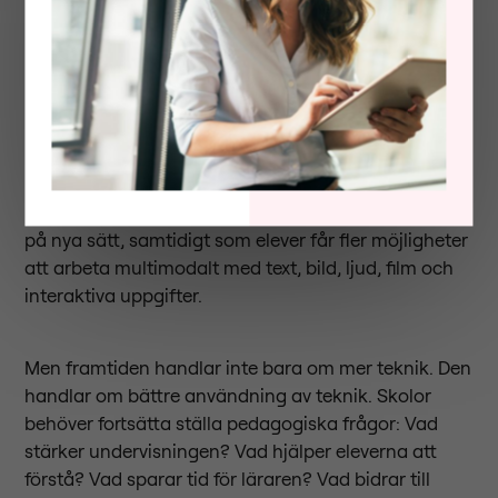
digitala läromedel
Framtiden för interaktiva läromedel och digitala
läromedel kommer sannolikt att präglas av ännu
mer anpassning, ökad användning av AI och bättre
möjligheter till återkoppling. Lärare kommer att
kunna skapa, justera och individanpassa material
på nya sätt, samtidigt som elever får fler möjligheter
att arbeta multimodalt med text, bild, ljud, film och
interaktiva uppgifter.
Men framtiden handlar inte bara om mer teknik. Den
handlar om bättre användning av teknik. Skolor
behöver fortsätta ställa pedagogiska frågor: Vad
stärker undervisningen? Vad hjälper eleverna att
förstå? Vad sparar tid för läraren? Vad bidrar till