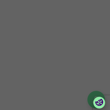
Företagsinformation
Håll dig uppdaterad
Om oss
Press
Certifieringar
Kunskapsbank
Investor information
Följ våra event
Kontakt
Nyhetsbrev
Uppförandekod
Företagsportaler
Partnerportal
Orderportal företag
(Vilma)
Logga in till Lina
© 2026 Foxway
Privacy policy