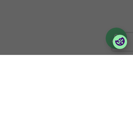
Orderportal företag
(Vilma)
Logga in till Lina
© 2026 Foxway
Privacy policy