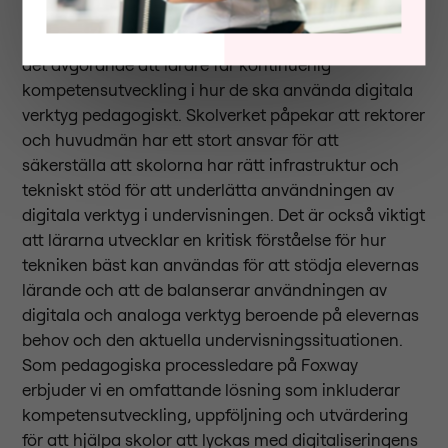
För att digital undervisning ska bli framgångsrik är
det avgörande att lärare får kontinuerlig
kompetensutveckling i hur de ska använda digitala
verktyg pedagogiskt. Skolverket påpekar att rektorer
och huvudmän har ett stort ansvar för att
säkerställa att skolorna har rätt infrastruktur och
tekniskt stöd för att underlätta användningen av
digitala verktyg i undervisningen. Det är också viktigt
att lärarna utvecklar en kritisk förståelse för hur
tekniken bäst kan användas för att stödja elevernas
lärande och att de balanserar användningen av
digitala och analoga verktyg beroende på elevernas
behov och den aktuella undervisningssituationen.
Som pedagogiska processledare på Foxway
erbjuder vi en omfattande lösning som inkluderar
kompetensutveckling, uppföljning och utvärdering
för att hjälpa skolor att lyckas med digitaliseringens