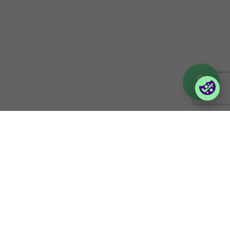
Partnerportal
Orderportal företag
(Vilma)
Logga in till Lina
© 2026 Foxway
Privacy policy