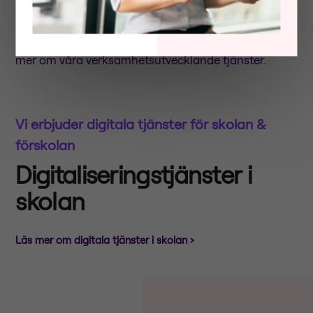
mål. Framtiden för VR i skolan beror till stor del på
hur väl tekniken implementeras och hur lärare
utbildas för att använda den på ett effektivt sätt.
Läs
mer om våra verksamhetsutvecklande tjänster.
Vi erbjuder digitala tjänster för skolan &
förskolan
Digitaliseringstjänster i
skolan
Läs mer om digitala tjänster i skolan ›